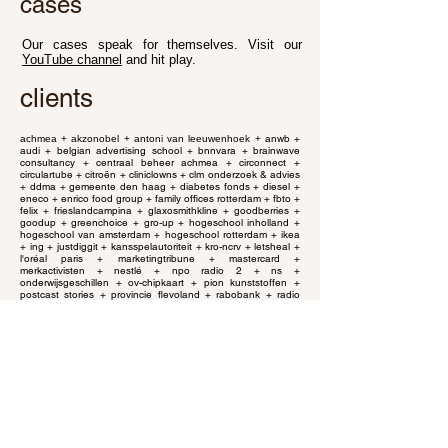
cases
Our cases speak for themselves. Visit our
YouTube channel
and hit play.
clients
anwb +
​achmea + akzonobel + antoni van leeuwenhoek +
audi + belgian advertising school + bnnvara + brainwave
consultancy + centraal beheer achmea + circonnect +
circulartube + citroën + cliniclowns + clm onderzoek & advies
+ ddma + gemeente den haag + diabetes fonds + diesel +
eneco + enrico food group + family offices rotterdam + fbto +
felix + frieslandcampina + glaxosmithkline + goodberries +
goodup + greenchoice + gro-up + hogeschool inholland +
hogeschool van amsterdam + hogeschool rotterdam + ikea
+ ing + justdiggit + kansspelautoriteit + kro-ncrv + letsheal +
l'oréal paris + marketingtribune + mastercard +
merkactivisten + nestlé + npo radio 2 + ns +
onderwijsgeschillen + ov-chipkaart + pion kunststoffen +
postcast stories + provincie flevoland + rabobank + radio
veronica + shine studio + sportfondsen + stichting
tekenbeetziekten + terre des hommes + trainingsbureau
schoonderwoerd + tubefinder + volkswagen + uitgeverij lucht
+ unilever + veiligheidnl + via nederland + voedingscentrum
+ volkswagen + zekur + zilveren kruis achmea​​